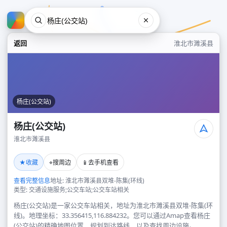
返回
淮北市濉溪县
杨庄(公交站)
杨庄(公交站)
淮北市濉溪县
杨庄(公交站)
★
⌖
📱
收藏
搜周边
去手机查看
淮北市濉溪县
查看完整信息
地址: 淮北市濉溪县双堆-陈集(环线)
类型: 交通设施服务;公交车站;公交车站相关
杨庄(公交站)是一家公交车站相关，地址为淮北市濉溪县双堆-陈集(环
线)。地理坐标：33.356415,116.884232。您可以通过Amap查看杨庄
(公交站)的精确地图位置、规划到达路线，以及查找周边设施。