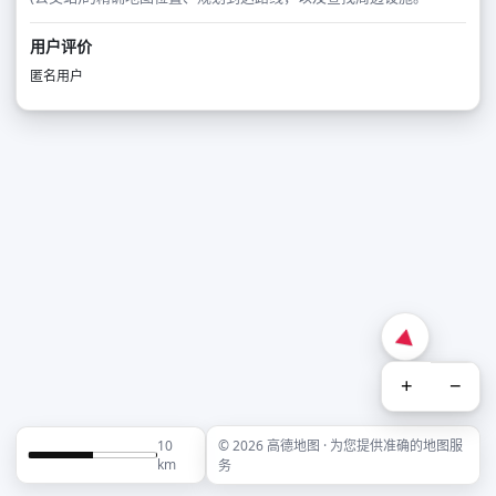
用户评价
匿名用户
+
−
10
© 2026 高德地图 · 为您提供准确的地图服
km
务