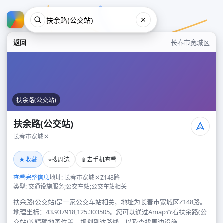
返回
长春市宽城区
扶余路(公交站)
扶余路(公交站)
长春市宽城区
扶余路(公交站)
★
⌖
📱
收藏
搜周边
去手机查看
长春市宽城区
查看完整信息
地址: 长春市宽城区Z148路
类型: 交通设施服务;公交车站;公交车站相关
扶余路(公交站)是一家公交车站相关，地址为长春市宽城区Z148路。
地理坐标：43.937918,125.303505。您可以通过Amap查看扶余路(公
交站)的精确地图位置、规划到达路线，以及查找周边设施。