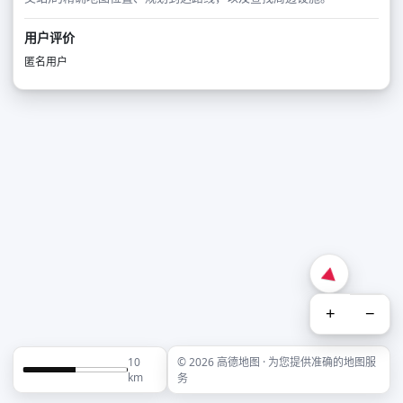
用户评价
匿名用户
+
−
10
© 2026 高德地图 · 为您提供准确的地图服
km
务