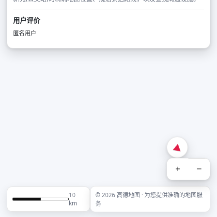
用户评价
匿名用户
+
−
10
© 2026 高德地图 · 为您提供准确的地图服
km
务