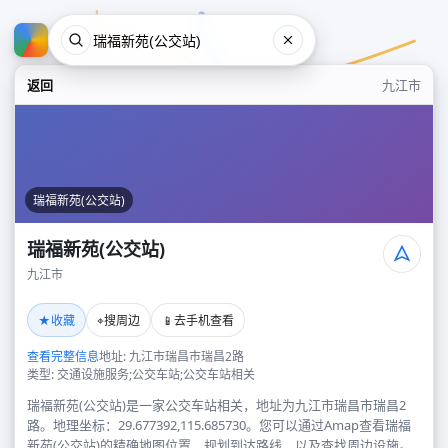
返回
九江市
瑞福新苑(公交站)
瑞福新苑(公交站)
九江市
瑞福新苑(公交站)
★
⌖
📱
收藏
搜周边
去手机查看
九江市
查看完整信息
地址: 九江市瑞昌市瑞昌2路
类型: 交通设施服务;公交车站;公交车站相关
瑞福新苑(公交站)是一家公交车站相关，地址为九江市瑞昌市瑞昌2
路。地理坐标：29.677392,115.685730。您可以通过Amap查看瑞福
新苑(公交站)的精确地图位置、规划到达路线，以及查找周边设施。