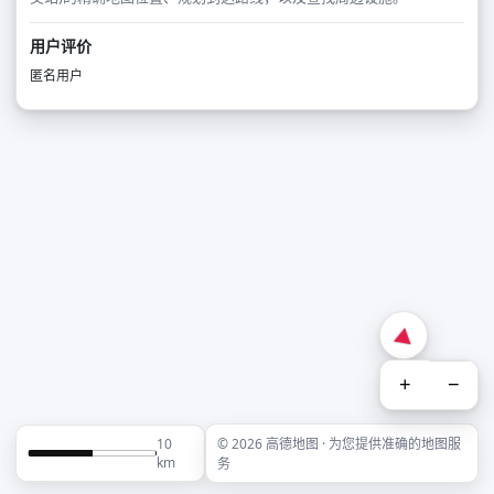
用户评价
匿名用户
+
−
10
© 2026 高德地图 · 为您提供准确的地图服
km
务