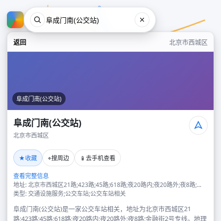
返回
北京市西城区
阜成门南(公交站)
阜成门南(公交站)
北京市西城区
阜成门南(公交站)
★
⌖
📱
收藏
搜周边
去手机查看
北京市西城区
查看完整信息
地址: 北京市西城区21路;423路;45路;618路;夜20路内;夜20路外;夜8路;...
类型: 交通设施服务;公交车站;公交车站相关
阜成门南(公交站)是一家公交车站相关，地址为北京市西城区21
路;423路;45路;618路;夜20路内;夜20路外;夜8路;金融街2号专线。地理