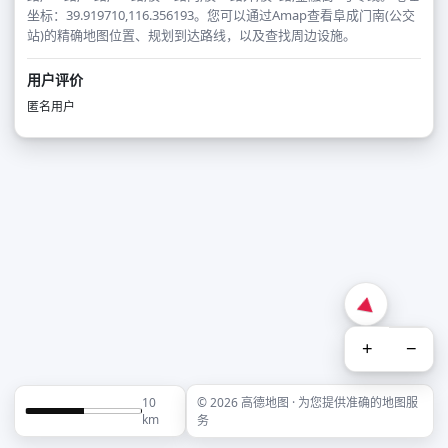
坐标：39.919710,116.356193。您可以通过Amap查看阜成门南(公交
站)的精确地图位置、规划到达路线，以及查找周边设施。
用户评价
匿名用户
+
−
10
© 2026 高德地图 · 为您提供准确的地图服
km
务