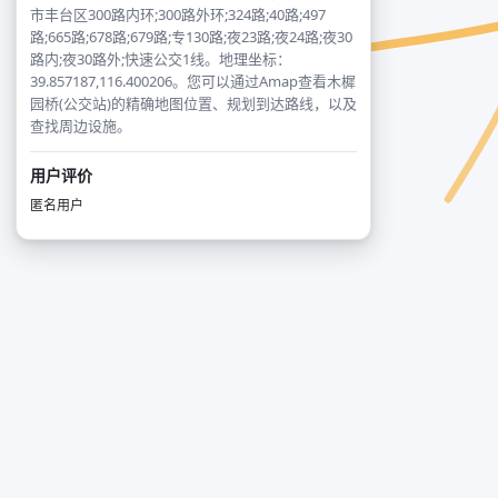
市丰台区300路内环;300路外环;324路;40路;497
路;665路;678路;679路;专130路;夜23路;夜24路;夜30
路内;夜30路外;快速公交1线。地理坐标：
39.857187,116.400206。您可以通过Amap查看木樨
园桥(公交站)的精确地图位置、规划到达路线，以及
查找周边设施。
用户评价
匿名用户