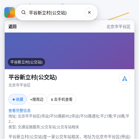
返回
北京市平谷区
平谷新立村(公交站)
平谷新立村(公交站)
北京市平谷区
平谷新立村(公交站)
★
⌖
📱
收藏
搜周边
去手机查看
北京市平谷区
查看完整信息
地址: 北京市平谷区(停运)平50路蓟州;(停运)平50路遵化;平27路;平28路;平
2...
类型: 交通设施服务;公交车站;公交车站相关
平谷新立村(公交站)是一家公交车站相关，地址为北京市平谷区(停运)