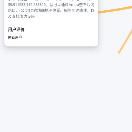
39.911583,116.283325。您可以通过Amap查看沙沟
路口北(公交站)的精确地图位置、规划到达路线，以
及查找周边设施。
用户评价
匿名用户