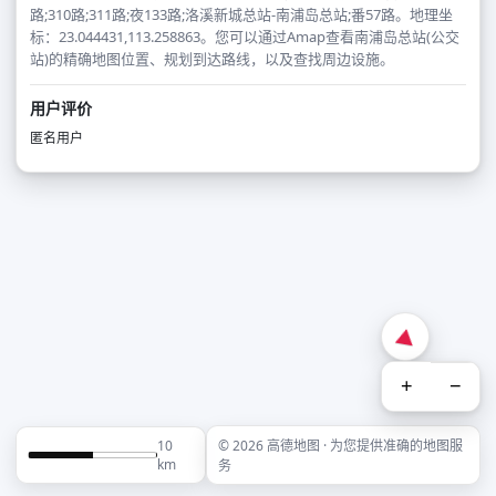
路;310路;311路;夜133路;洛溪新城总站-南浦岛总站;番57路。地理坐
标：23.044431,113.258863。您可以通过Amap查看南浦岛总站(公交
站)的精确地图位置、规划到达路线，以及查找周边设施。
用户评价
匿名用户
+
−
10
© 2026 高德地图 · 为您提供准确的地图服
km
务