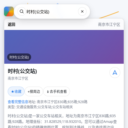
返回
南京市江宁区
时村(公交站)
时村(公交站)
南京市江宁区
时村(公交站)
★
⌖
📱
收藏
搜周边
去手机查看
南京市江宁区
查看完整信息
地址: 南京市江宁区830路;835路;928路
类型: 交通设施服务;公交车站;公交车站相关
时村(公交站)是一家公交车站相关，地址为南京市江宁区830路;835
路;928路。地理坐标：31.828529,118.932010。您可以通过Amap查
看时村(公交站)的精确地图位置、规划到达路线，以及查找周边设