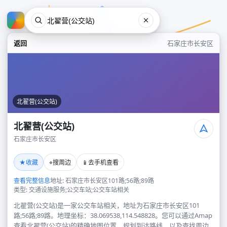
返回
石家庄市长安区
北翟营(公交站)
北翟营(公交站)
石家庄市长安区
北翟营(公交站)
★
⌖
📱
收藏
搜周边
去手机查看
石家庄市长安区
查看完整信息
地址: 石家庄市长安区101路;56路;89路
类型: 交通设施服务;公交车站;公交车站相关
北翟营(公交站)是一家公交车站相关，地址为石家庄市长安区101
路;56路;89路。地理坐标：38.069538,114.548828。您可以通过Amap
查看北翟营(公交站)的精确地图位置、规划到达路线，以及查找周边