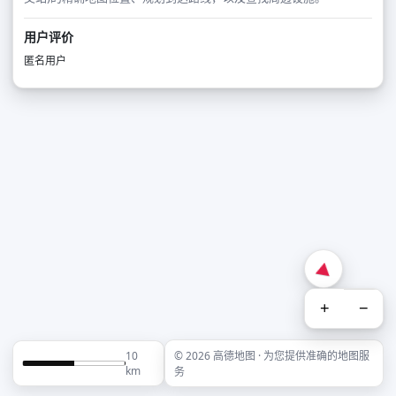
用户评价
匿名用户
+
−
10
© 2026 高德地图 · 为您提供准确的地图服
km
务