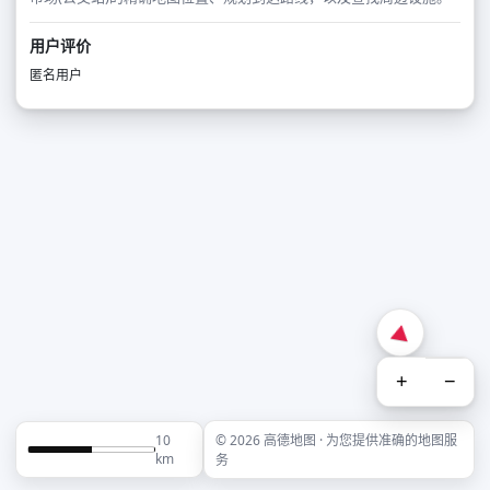
用户评价
匿名用户
+
−
10
© 2026 高德地图 · 为您提供准确的地图服
km
务