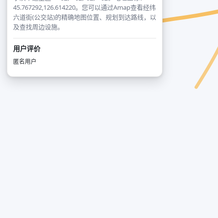
45.767292,126.614220。您可以通过Amap查看经纬
六道街(公交站)的精确地图位置、规划到达路线，以
及查找周边设施。
用户评价
匿名用户