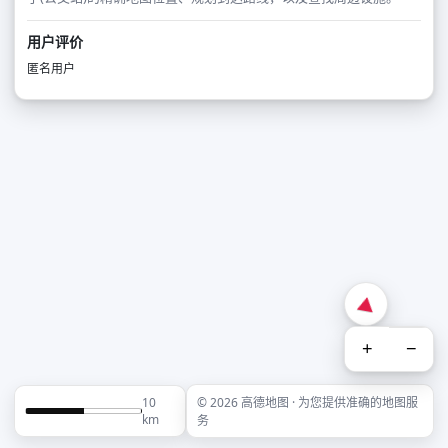
用户评价
匿名用户
+
−
10
© 2026 高德地图 · 为您提供准确的地图服
km
务