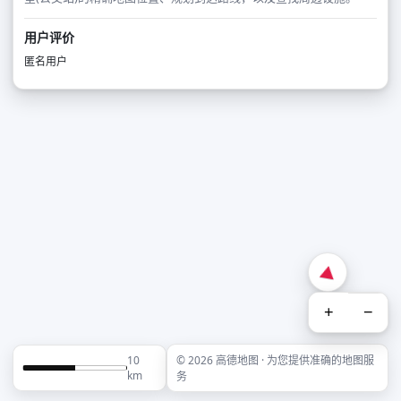
用户评价
匿名用户
+
−
10
© 2026 高德地图 · 为您提供准确的地图服
km
务