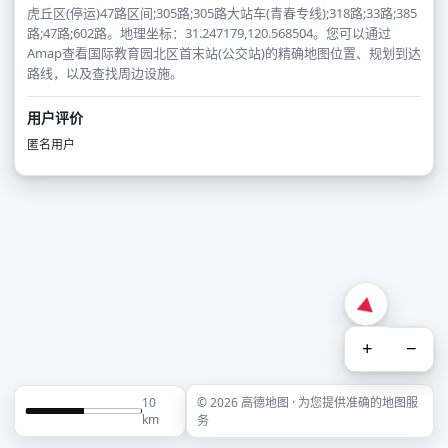
虎丘区(停运)47路区间;305路;305路大站车(青春专线);318路;33路;385
路;47路;602路。地理坐标：31.247179,120.568504。您可以通过
Amap查看国际教育园北区首末站(公交站)的精确地图位置、规划到达
路线，以及查找周边设施。
用户评价
匿名用户
+
−
10
© 2026 高德地图 · 为您提供准确的地图服
km
务