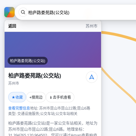
返回
苏州市
柏庐路娄苑路(公交站)
柏庐路娄苑路(公交站)
苏州市
★
⌖
📱
收藏
搜周边
去手机查看
查看完整信息
地址: 苏州市昆山市昆山22路;昆山6路
类型: 交通设施服务;公交车站;公交车站相关
柏庐路娄苑路(公交站)是一家公交车站相关，地址为
苏州市昆山市昆山22路;昆山6路。地理坐标：
31.394765,120.964502。您可以通过Amap查看柏庐