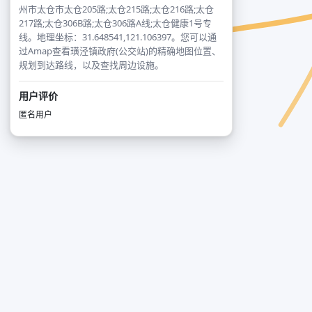
州市太仓市太仓205路;太仓215路;太仓216路;太仓
217路;太仓306B路;太仓306路A线;太仓健康1号专
线。地理坐标：31.648541,121.106397。您可以通
过Amap查看璜泾镇政府(公交站)的精确地图位置、
规划到达路线，以及查找周边设施。
用户评价
匿名用户