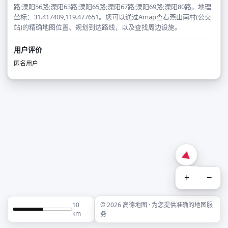
路;溧阳56路;溧阳63路;溧阳65路;溧阳67路;溧阳69路;溧阳80路。地理
坐标：31.417409,119.477651。您可以通过Amap查看燕山南村(公交
站)的精确地图位置、规划到达路线，以及查找周边设施。
用户评价
匿名用户
+
−
10
© 2026 高德地图 · 为您提供准确的地图服
km
务