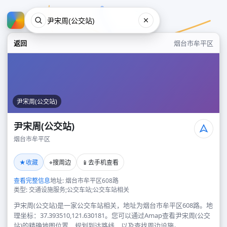
返回
烟台市牟平区
尹宋周(公交站)
尹宋周(公交站)
烟台市牟平区
尹宋周(公交站)
★
⌖
📱
收藏
搜周边
去手机查看
烟台市牟平区
查看完整信息
地址: 烟台市牟平区608路
类型: 交通设施服务;公交车站;公交车站相关
尹宋周(公交站)是一家公交车站相关，地址为烟台市牟平区608路。地
理坐标：37.393510,121.630181。您可以通过Amap查看尹宋周(公交
站)的精确地图位置、规划到达路线，以及查找周边设施。