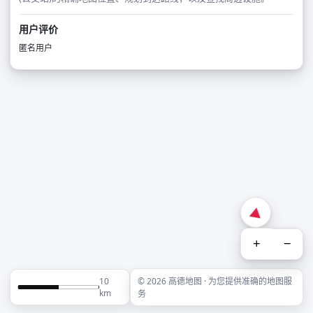
用户评价
匿名用户
+
−
10
© 2026 高德地图 · 为您提供准确的地图服
km
务