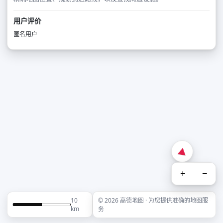
用户评价
匿名用户
+
−
10
© 2026 高德地图 · 为您提供准确的地图服
km
务