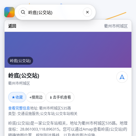
返回
衢州市柯城区
岭底(公交站)
岭底(公交站)
衢州市柯城区
岭底(公交站)
★
⌖
📱
收藏
搜周边
去手机查看
衢州市柯城区
查看完整信息
地址: 衢州市柯城区535路
类型: 交通设施服务;公交车站;公交车站相关
岭底(公交站)是一家公交车站相关，地址为衢州市柯城区535路。地理
坐标：28.861003,118.896315。您可以通过Amap查看岭底(公交站)的
精确地图位置、规划到达路线，以及查找周边设施。