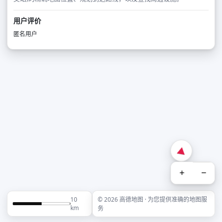
用户评价
匿名用户
+
−
10
© 2026 高德地图 · 为您提供准确的地图服
km
务