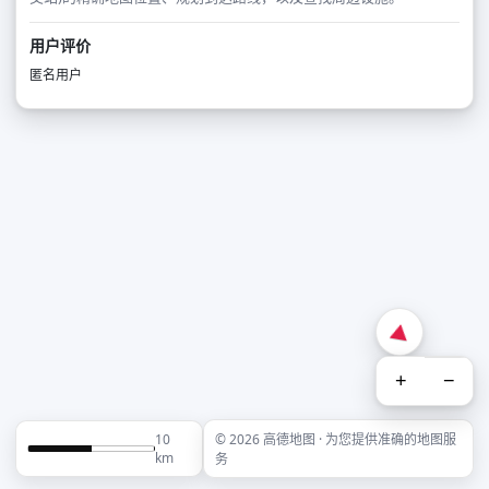
用户评价
匿名用户
+
−
10
© 2026 高德地图 · 为您提供准确的地图服
km
务