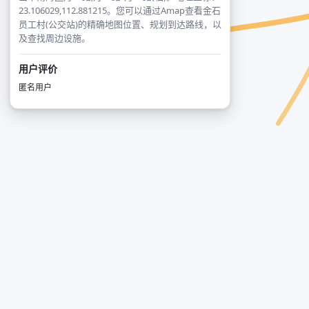
23.106029,112.881215。您可以通过Amap查看金石
员工村(公交站)的精确地图位置、规划到达路线，以
及查找周边设施。
用户评价
匿名用户