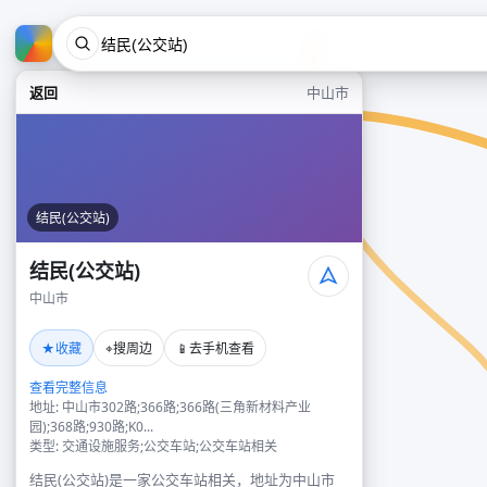
返回
中山市
结民(公交站)
结民(公交站)
中山市
★
⌖
📱
收藏
搜周边
去手机查看
查看完整信息
地址: 中山市302路;366路;366路(三角新材料产业
园);368路;930路;K0...
类型: 交通设施服务;公交车站;公交车站相关
结民(公交站)是一家公交车站相关，地址为中山市