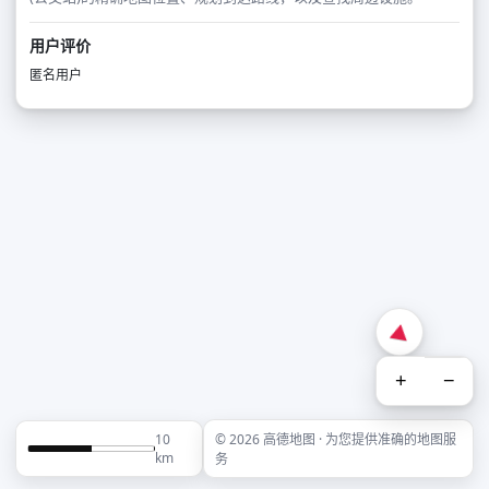
用户评价
匿名用户
+
−
10
© 2026 高德地图 · 为您提供准确的地图服
km
务