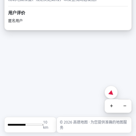
用户评价
匿名用户
+
−
10
© 2026 高德地图 · 为您提供准确的地图服
km
务