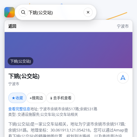
返回
宁波市
下姚(公交站)
下姚(公交站)
宁波市
下姚(公交站)
★
⌖
📱
收藏
搜周边
去手机查看
宁波市
查看完整信息
地址: 宁波市余姚市余姚517路;余姚531路
类型: 交通设施服务;公交车站;公交车站相关
下姚(公交站)是一家公交车站相关，地址为宁波市余姚市余姚517路;
余姚531路。地理坐标：30.061913,121.054218。您可以通过Amap查
看下姚(公交站)的精确地图位置、规划到达路线，以及查找周边设