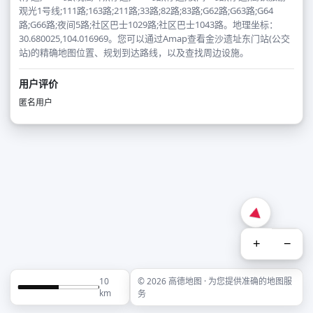
观光1号线;111路;163路;211路;33路;82路;83路;G62路;G63路;G64
路;G66路;夜间5路;社区巴士1029路;社区巴士1043路。地理坐标：
30.680025,104.016969。您可以通过Amap查看金沙遗址东门站(公交
站)的精确地图位置、规划到达路线，以及查找周边设施。
用户评价
匿名用户
+
−
10
© 2026 高德地图 · 为您提供准确的地图服
km
务