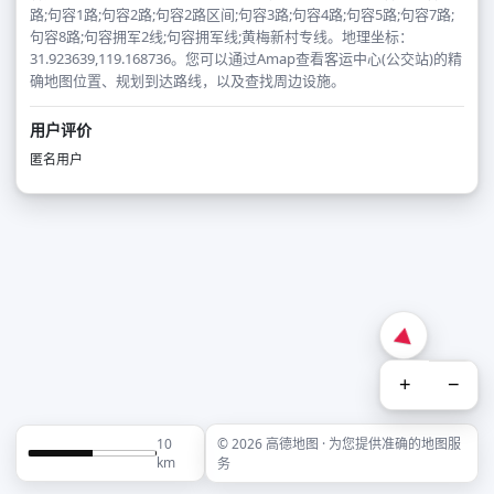
路;句容1路;句容2路;句容2路区间;句容3路;句容4路;句容5路;句容7路;
句容8路;句容拥军2线;句容拥军线;黄梅新村专线。地理坐标：
31.923639,119.168736。您可以通过Amap查看客运中心(公交站)的精
确地图位置、规划到达路线，以及查找周边设施。
用户评价
匿名用户
+
−
10
© 2026 高德地图 · 为您提供准确的地图服
km
务