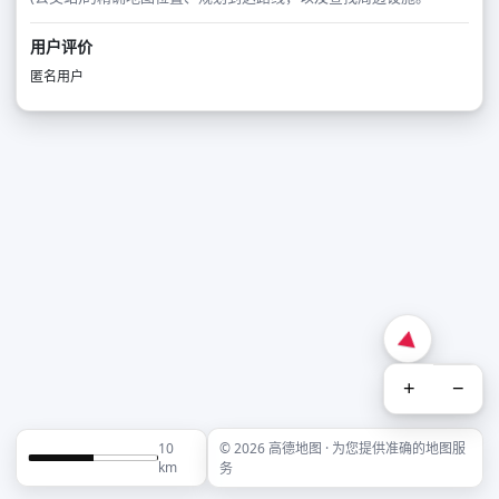
用户评价
匿名用户
+
−
10
© 2026 高德地图 · 为您提供准确的地图服
km
务