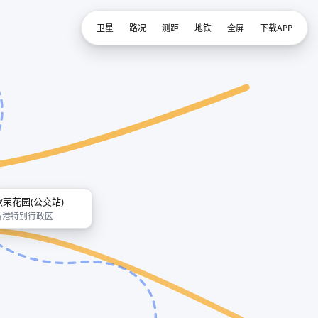
卫星
路况
测距
地铁
全屏
下载APP
欣荣花园(公交站)
香港特别行政区