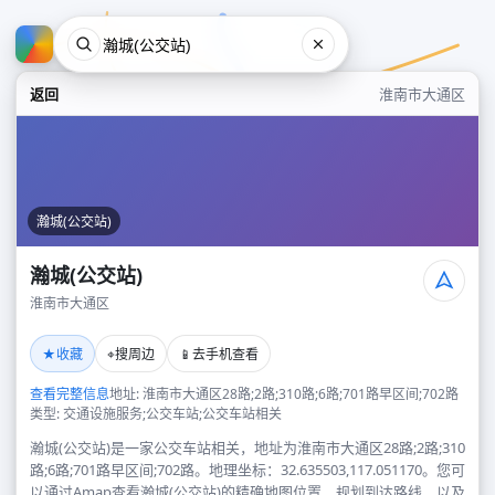
返回
淮南市大通区
瀚城(公交站)
瀚城(公交站)
淮南市大通区
瀚城(公交站)
★
⌖
📱
收藏
搜周边
去手机查看
淮南市大通区
查看完整信息
地址: 淮南市大通区28路;2路;310路;6路;701路早区间;702路
类型: 交通设施服务;公交车站;公交车站相关
瀚城(公交站)是一家公交车站相关，地址为淮南市大通区28路;2路;310
路;6路;701路早区间;702路。地理坐标：32.635503,117.051170。您可
以通过Amap查看瀚城(公交站)的精确地图位置、规划到达路线，以及