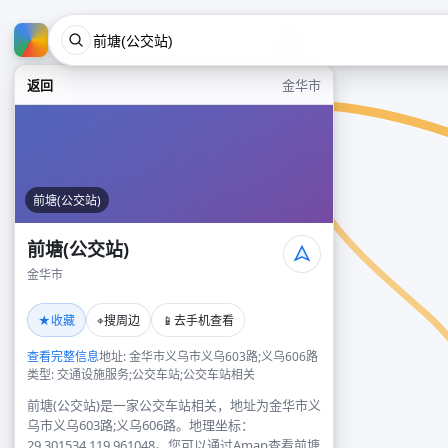
返回
金华市
前塘(公交站)
前塘(公交站)
金华市
★
⌖
📱
收藏
搜周边
去手机查看
查看完整信息
地址: 金华市义乌市义乌603路;义乌606路
类型: 交通设施服务;公交车站;公交车站相关
前塘(公交站)是一家公交车站相关，地址为金华市义
乌市义乌603路;义乌606路。地理坐标：
29.301534,119.961048。您可以通过Amap查看前塘