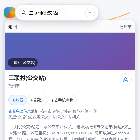
返回
扬州市
三联村(公交站)
三联村(公交站)
扬州市
三联村(公交站)
★
⌖
📱
收藏
搜周边
去手机查看
扬州市
查看完整信息
地址: 扬州市仪征市(停运)仪征32路;65路
类型: 交通设施服务;公交车站;公交车站相关
三联村(公交站)是一家公交车站相关，地址为扬州市仪征市(停运)仪征
32路;65路。地理坐标：32.260838,119.336138。您可以通过Amap查
看三联村(公交站)的精确地图位置、规划到达路线，以及查找周边设