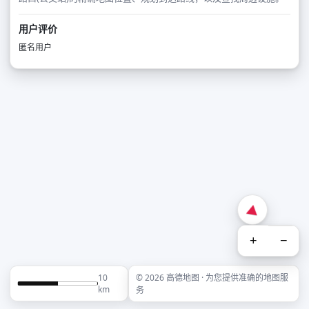
用户评价
匿名用户
+
−
10
© 2026 高德地图 · 为您提供准确的地图服
km
务