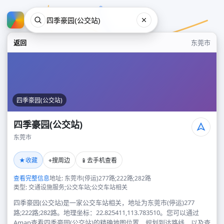
返回
东莞市
四季豪园(公交站)
四季豪园(公交站)
东莞市
四季豪园(公交站)
★
⌖
📱
收藏
搜周边
去手机查看
东莞市
查看完整信息
地址: 东莞市(停运)277路;222路;282路
类型: 交通设施服务;公交车站;公交车站相关
四季豪园(公交站)是一家公交车站相关，地址为东莞市(停运)277
路;222路;282路。地理坐标：22.825411,113.783510。您可以通过
Amap查看四季豪园(公交站)的精确地图位置、规划到达路线，以及查