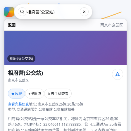
返回
南京市玄武区
相府营(公交站)
相府营(公交站)
南京市玄武区
相府营(公交站)
★
⌖
📱
收藏
搜周边
去手机查看
南京市玄武区
查看完整信息
地址: 南京市玄武区26路;30路;46路
类型: 交通设施服务;公交车站;公交车站相关
相府营(公交站)是一家公交车站相关，地址为南京市玄武区26路;30
路;46路。地理坐标：32.046611,118.788885。您可以通过Amap查看
相府营(公交站)的精确地图位置、规划到达路线，以及查找周边设