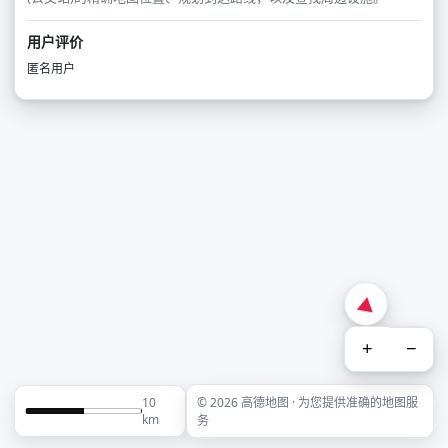
用户评价
匿名用户
+
−
10
© 2026 高德地图 · 为您提供准确的地图服
km
务