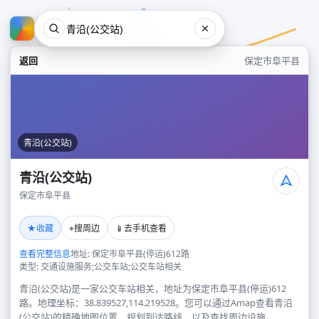
返回
保定市阜平县
青沿(公交站)
青沿(公交站)
保定市阜平县
青沿(公交站)
★
⌖
📱
收藏
搜周边
去手机查看
保定市阜平县
查看完整信息
地址: 保定市阜平县(停运)612路
类型: 交通设施服务;公交车站;公交车站相关
青沿(公交站)是一家公交车站相关，地址为保定市阜平县(停运)612
路。地理坐标：38.839527,114.219528。您可以通过Amap查看青沿
(公交站)的精确地图位置、规划到达路线，以及查找周边设施。