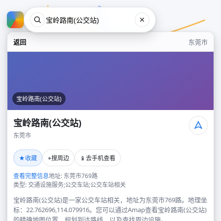
返回
东莞市
宝岭路南(公交站)
宝岭路南(公交站)
东莞市
宝岭路南(公交站)
★
⌖
📱
收藏
搜周边
去手机查看
东莞市
查看完整信息
地址: 东莞市769路
类型: 交通设施服务;公交车站;公交车站相关
宝岭路南(公交站)是一家公交车站相关，地址为东莞市769路。地理坐
标：22.762696,114.079916。您可以通过Amap查看宝岭路南(公交站)
的精确地图位置、规划到达路线，以及查找周边设施。