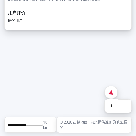
用户评价
匿名用户
+
−
10
© 2026 高德地图 · 为您提供准确的地图服
km
务