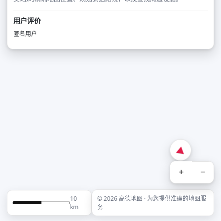
用户评价
匿名用户
+
−
10
© 2026 高德地图 · 为您提供准确的地图服
km
务