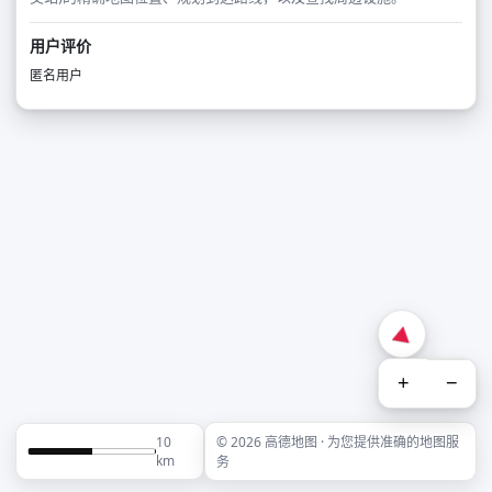
用户评价
匿名用户
+
−
10
© 2026 高德地图 · 为您提供准确的地图服
km
务