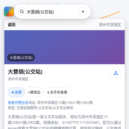
返回
滨州市滨城区
大营胡(公交站)
大营胡(公交站)
滨州市滨城区
大营胡(公交站)
★
⌖
📱
收藏
搜周边
去手机查看
滨州市滨城区
查看完整信息
地址: 滨州市滨城区15路;C9021路;C902路
类型: 交通设施服务;公交车站;公交车站相关
大营胡(公交站)是一家公交车站相关，地址为滨州市滨城区15
路;C9021路;C902路。地理坐标：37.507757,117.837447。您可以通过
Amap查看大营胡(公交站)的精确地图位置、规划到达路线，以及查找