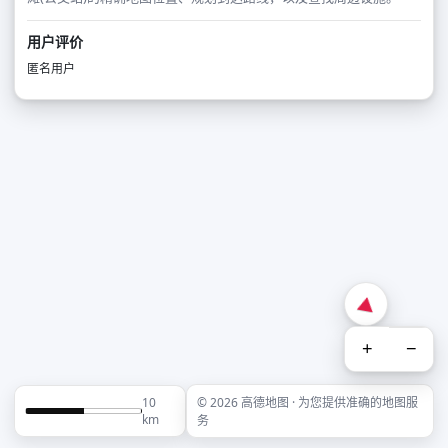
用户评价
匿名用户
+
−
10
© 2026 高德地图 · 为您提供准确的地图服
km
务