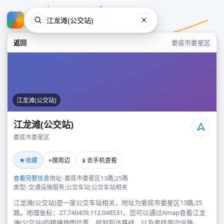
返回
娄底市娄星区
江龙滩(公交站)
江龙滩(公交站)
娄底市娄星区
江龙滩(公交站)
★
⌖
📱
收藏
搜周边
去手机查看
娄底市娄星区
查看完整信息
地址: 娄底市娄星区13路;25路
类型: 交通设施服务;公交车站;公交车站相关
江龙滩(公交站)是一家公交车站相关，地址为娄底市娄星区13路;25
路。地理坐标：27.740409,112.048531。您可以通过Amap查看江龙
滩(公交站)的精确地图位置、规划到达路线，以及查找周边设施。