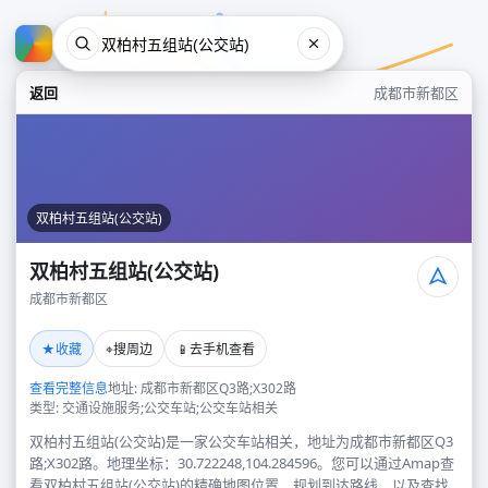
返回
成都市新都区
双柏村五组站(公交站)
双柏村五组站(公交站)
成都市新都区
双柏村五组站(公交站)
★
⌖
📱
收藏
搜周边
去手机查看
成都市新都区
查看完整信息
地址: 成都市新都区Q3路;X302路
类型: 交通设施服务;公交车站;公交车站相关
双柏村五组站(公交站)是一家公交车站相关，地址为成都市新都区Q3
路;X302路。地理坐标：30.722248,104.284596。您可以通过Amap查
看双柏村五组站(公交站)的精确地图位置、规划到达路线，以及查找