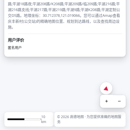
路;平湖18路夜;平湖208路/K208路;平湖209路/临209路;平湖216路;平
湖216路支线;平湖217路;平湖219路;平湖9路;平湖K208路;平湖定制公
交D5路。地理坐标：30.712378,121.019066。您可以通过Amap查看
庆丰新村(公交站)的精确地图位置、规划到达路线，以及查找周边设
施。
用户评价
匿名用户
+
−
10
© 2026 高德地图 · 为您提供准确的地图服
km
务