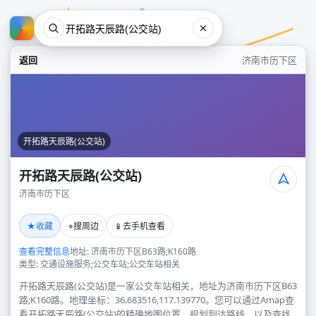
返回
济南市历下区
开拓路天辰路(公交站)
开拓路天辰路(公交站)
济南市历下区
开拓路天辰路(公交站)
★
⌖
📱
收藏
搜周边
去手机查看
济南市历下区
查看完整信息
地址: 济南市历下区B63路;K160路
类型: 交通设施服务;公交车站;公交车站相关
开拓路天辰路(公交站)是一家公交车站相关，地址为济南市历下区B63
路;K160路。地理坐标：36.683516,117.139770。您可以通过Amap查
看开拓路天辰路(公交站)的精确地图位置、规划到达路线，以及查找