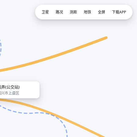
卫星
路况
测距
地铁
全屏
下载APP
船弄(公交站)
绍兴市上虞区