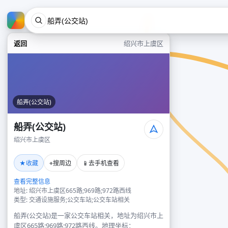
返回
绍兴市上虞区
船弄(公交站)
船弄(公交站)
绍兴市上虞区
★
⌖
📱
收藏
搜周边
去手机查看
查看完整信息
地址: 绍兴市上虞区665路;969路;972路西线
类型: 交通设施服务;公交车站;公交车站相关
船弄(公交站)是一家公交车站相关，地址为绍兴市上
虞区665路;969路;972路西线。地理坐标：